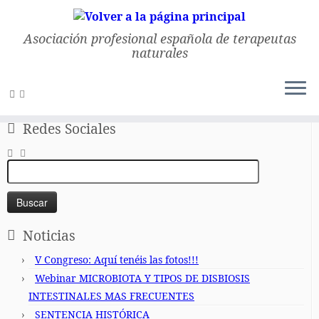
Asociación profesional española de terapeutas
naturales
Saltar
al
Inicio
»
Eventos
»
Seminario de Moxibustión y Ventosas
contenido
Redes Sociales
Buscar:
Noticias
V Congreso: Aquí tenéis las fotos!!!
Webinar MICROBIOTA Y TIPOS DE DISBIOSIS
INTESTINALES MAS FRECUENTES
SENTENCIA HISTÓRICA