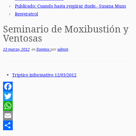
Publicado: Cuando hasta respirar duele.- Susana Muns
Resveratrol
Seminario de Moxibustión y
Ventosas
13 marzo, 2012
en
Eventos
por
admin
Triptico informativo 12/03/2012
F
a
T
c
w
W
e
i
h
E
b
t
a
m
C