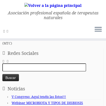
Asociación profesional española de terapeutas
naturales
Saltar
al
Inicio
»
Técnicas energéticas y acupuntura
»
Tratamiento de las
contenido
enfermedades mas comunes en la medicina tradicional china
(MTC)
Redes Sociales
Buscar:
Noticias
V Congreso: Aquí tenéis las fotos!!!
Webinar MICROBIOTA Y TIPOS DE DISBIOSIS