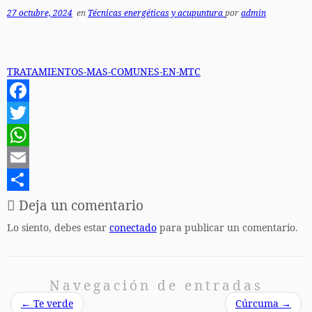
27 octubre, 2024
en
Técnicas energéticas y acupuntura
por
admin
TRATAMIENTOS-MAS-COMUNES-EN-MTC
F
a
T
c
w
W
e
i
h
E
b
t
a
m
C
Deja un comentario
o
t
t
a
o
Lo siento, debes estar
conectado
para publicar un comentario.
o
e
s
i
m
k
r
A
l
p
Navegación de entradas
p
a
←
Te verde
Cúrcuma
→