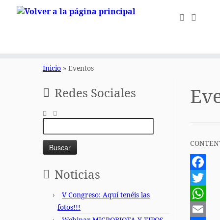
Saltar
al
Inicio
»
Eventos
contenido
Ev
Redes Sociales
Buscar:
CONTEN
Noticias
Faceboo
Twitter
V Congreso: Aquí tenéis las
fotos!!!
WhatsA
Webinar MICROBIOTA Y TIPOS