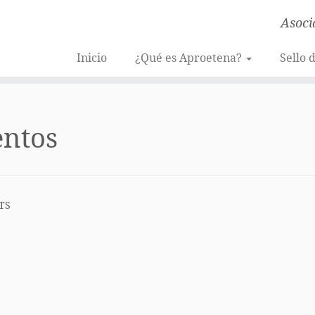
Asoci
Inicio
¿Qué es Aproetena?
Sello 
entos
TS
k
pp