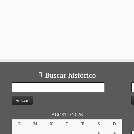
ir
Buscar histórico
Buscar:
AGOSTO 2026
L
M
X
J
V
S
D
1
2