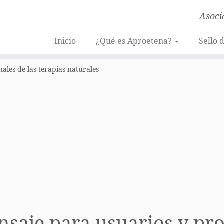
Asoci
Inicio
¿Qué es Aproetena?
Sello 
ales de las terapias naturales
saje para usuarios y pro