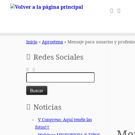
Saltar
al
Inicio
»
Aproetena
»
Mensaje para usuarios y profesion
contenido
Redes Sociales
Buscar:
Noticias
V Congreso: Aquí tenéis las
fotos!!!
Men
Webinar MICROBIOTA Y TIPOS