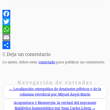
F
a
T
c
w
W
e
i
h
E
b
t
a
m
C
Deja un comentario
o
t
t
a
o
Lo siento, debes estar
conectado
para publicar un comentario.
o
e
s
i
m
k
r
A
l
p
Navegación de entradas
p
a
←
Localización osteopática de desajustes pélvicos y de la
p
r
columna vertebral por Miguel Ángel Marín
t
Acupuntura y Bioenergía: la verdad del engranaje
i
fisiológico homeostático por Juan Carlos López
→