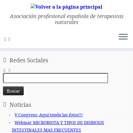
Asociación profesional española de terapeutas
naturales
Saltar
al
Inicio
»
Aproetena
»
Kinesiología aplicada a las terapias
contenido
naturales por Israel Luis Martínez Gil
Redes Sociales
Buscar:
Noticias
V Congreso: Aquí tenéis las fotos!!!
Webinar MICROBIOTA Y TIPOS DE DISBIOSIS
INTESTINALES MAS FRECUENTES