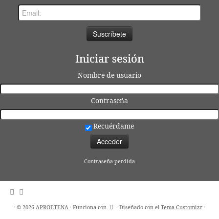
Iniciar sesión
Nombre de usuario
Contraseña
Recuérdame
Contraseña perdida
·
© 2026
APROETENA
·
Funciona con
·
Diseñado con el
Tema Customizr
·