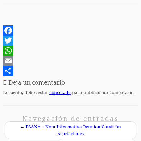
F
a
T
c
w
W
e
i
h
E
b
t
a
m
C
Deja un comentario
o
t
t
a
o
Lo siento, debes estar
conectado
para publicar un comentario.
o
e
s
i
m
k
r
A
l
p
Navegación de entradas
p
a
←
PSANA – Nota Informativa Reunion Comisión
p
r
Asociaciones