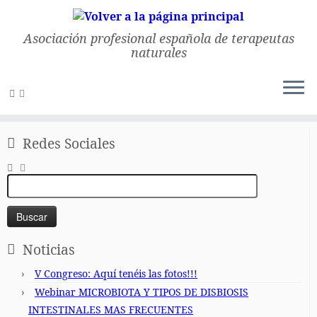
Asociación profesional española de terapeutas
naturales
Saltar
al
Inicio
»
Eventos
»
II CONGRESO ANDALUZ DE NATUROPATIA Y
contenido
TERAPIAS NATURALES
Redes Sociales
Buscar:
Noticias
V Congreso: Aquí tenéis las fotos!!!
Webinar MICROBIOTA Y TIPOS DE DISBIOSIS
INTESTINALES MAS FRECUENTES