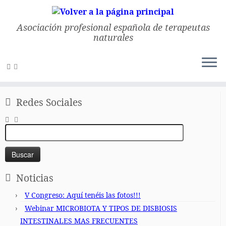
Asociación profesional española de terapeutas
naturales
Saltar
al
Inicio
»
Osteopatía
»
Halla, ajusta y déjalo actuar – D.O. Marcos
contenido
Gómez Sánchez
Redes Sociales
Buscar:
Noticias
V Congreso: Aquí tenéis las fotos!!!
Webinar MICROBIOTA Y TIPOS DE DISBIOSIS
INTESTINALES MAS FRECUENTES