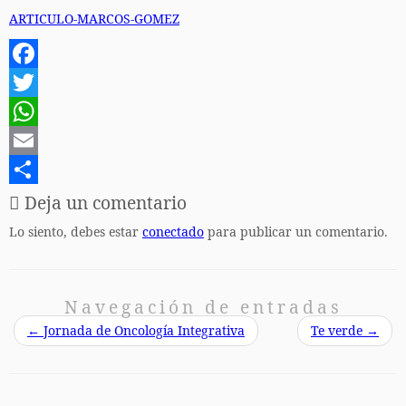
ARTICULO-MARCOS-GOMEZ
F
a
T
c
w
W
e
i
h
E
b
t
a
m
C
Deja un comentario
o
t
t
a
o
Lo siento, debes estar
conectado
para publicar un comentario.
o
e
s
i
m
k
r
A
l
p
Navegación de entradas
p
a
←
Jornada de Oncología Integrativa
Te verde
→
p
r
t
i